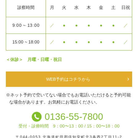
診察時間
月
火
水
木
金
土
日祝
9:00 ~
13:00
／
●
●
●
●
●
／
15:00 ~
18:00
／
●
●
●
●
●
／
＜休診＞ 月曜・日曜・祝日
WEB予約はコチラから
※ネット予約で空いてない場合でもお電話いただけると
予約可能
な場合があります。お気軽にお電話ください。
0136-55-7800
受付・診療時間
9：00〜13：00 / 15：00〜18：00
〒044-0053
北海道虻田郡倶知安町北3条西2丁目11-2