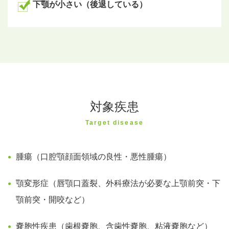
下顎が小さい（後退している）
対象疾患
Target disease
腫瘍（口腔顎顔面領域の良性・悪性腫瘍）
●
顎変形症（唇顎口蓋裂、外科療法が必要な上顎前突・下
●
顎前突・開咬など）
嚢胞性疾患（歯根嚢胞、含歯性嚢胞、粘液嚢胞など）
●