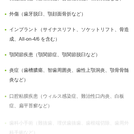
外傷（歯牙脱臼、顎顔面骨折など）
●
インプラント（サイナスリフト、ソケットリフト、骨造
●
成、All-on-4/6 を含む）
顎関節疾患（顎関節症、顎関節脱臼など）
●
炎症（歯槽膿瘍、智歯周囲炎、歯性上顎洞炎、顎骨骨髄
●
炎など）
口腔粘膜疾患（ウィルス感染症、難治性口内炎、白板
●
症、扁平苔癬など）
歯科小手術（難抜歯、埋伏歯抜歯、歯根端切除、歯周外
●
科手術など）